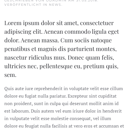
GESCHRIEBEN VON
ODADMIN
AM
31.05.2018
.
VERÖFFENTLICHT IN
NEWS
.
Lorem ipsum dolor sit amet, consectetuer
adipiscing elit. Aenean commodo ligula eget
dolor. Aenean massa. Cum sociis natoque
penatibus et magnis dis parturient montes,
nascetur ridiculus mus. Donec quam felis,
ultricies nec, pellentesque eu, pretium quis,
sem.
Quis aute iure reprehenderit in voluptate velit esse cillum
dolore eu fugiat nulla pariatur. Excepteur sint cupiditat
non proident, sunt in culpa qui deserunt mollit anim id
est laborum. Duis autem vel eum iriure dolor in hendrerit
in vulputate velit esse molestie consequat, vel illum
dolore eu feugiat nulla facilisis at vero eros et accumsan et